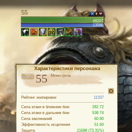
55
48207
13086
Характеристики персонажа
Менестрель
Рейтинг экипировки
11337
Сила атаки в ближнем бою
282.72
Сила атаки в дальнем бою
538.74
Сила заклинаний
60.80
Эффективность исцеления
51.60
Защита
21698 (73.31%)