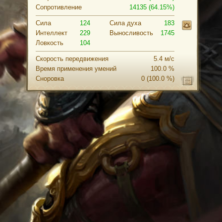
Сопротивление
14135 (64.15%)
Сила
124
Cила духа
183
Интеллект
229
Выносливость
1745
Ловкость
104
Скорость передвижения
5.4 м/с
Время применения умений
100.0 %
Сноровка
0
(100.0 %)