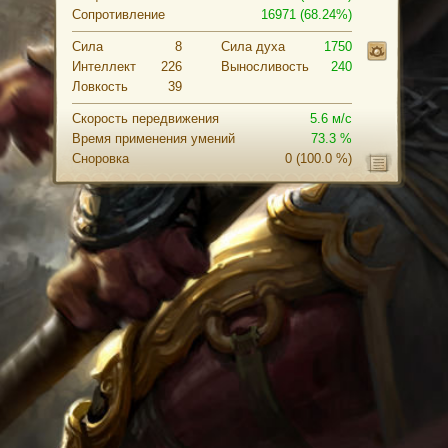
Сопротивление
16971 (68.24%)
Сила
8
Cила духа
1750
Интеллект
226
Выносливость
240
Ловкость
39
Скорость передвижения
5.6 м/с
Время применения умений
73.3 %
Сноровка
0
(100.0 %)