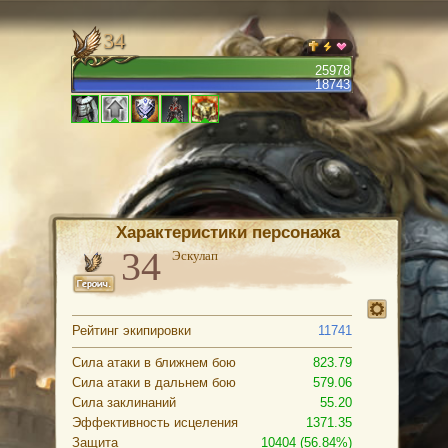
34
25978
18743
Характеристики персонажа
Эскулап
Рейтинг экипировки
11741
Сила атаки в ближнем бою
823.79
Сила атаки в дальнем бою
579.06
Сила заклинаний
55.20
Эффективность исцеления
1371.35
Защита
10404 (56.84%)