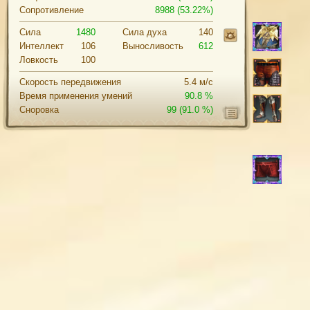
Сопротивление
8988 (53.22%)
Сила
1480
Cила духа
140
Интеллект
106
Выносливость
612
Ловкость
100
Скорость передвижения
5.4 м/с
Время применения умений
90.8 %
Сноровка
99
(91.0 %)