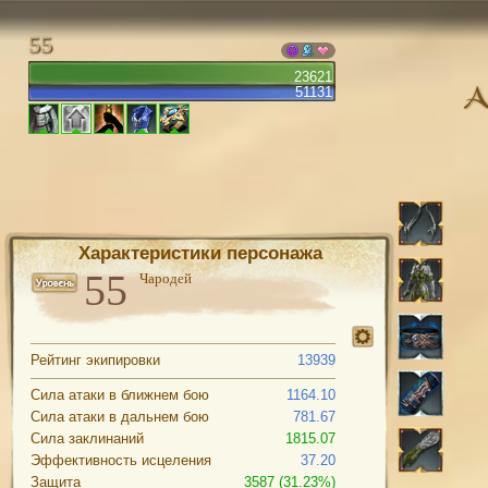
55
23621
51131
Характеристики персонажа
Чародей
Рейтинг экипировки
13939
Сила атаки в ближнем бою
1164.10
Сила атаки в дальнем бою
781.67
Сила заклинаний
1815.07
Эффективность исцеления
37.20
Защита
3587 (31.23%)