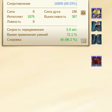
Сопротивление
16809 (68.03%)
Сила
8
Cила духа
186
Интеллект
1876
Выносливость
387
Ловкость
8
Скорость передвижения
5.6 м/с
Время применения умений
72.1 %
Сноровка
40
(96.2 %)