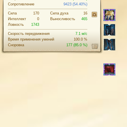
Сопротивление
9423 (54.40%)
Сила
170
Cила духа
16
Интеллект
0
Выносливость
465
Ловкость
1743
Скорость передвижения
7.1 м/с
Время применения умений
100.0 %
Сноровка
177
(85.0 %)