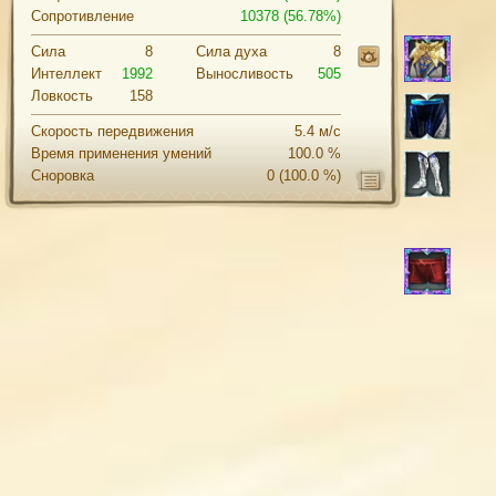
Сопротивление
10378 (56.78%)
Сила
8
Cила духа
8
Интеллект
1992
Выносливость
505
Ловкость
158
Скорость передвижения
5.4 м/с
Время применения умений
100.0 %
Сноровка
0
(100.0 %)