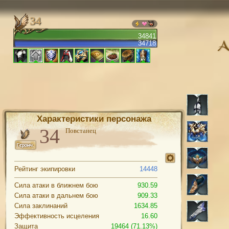
34
34841
34718
Характеристики персонажа
Повстанец
Рейтинг экипировки
14448
Сила атаки в ближнем бою
930.59
Сила атаки в дальнем бою
909.33
Сила заклинаний
1634.85
Эффективность исцеления
16.60
Защита
19464 (71.13%)