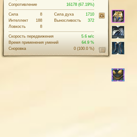
Сопротивление
16178 (67.19%)
Сила
8
Cила духа
1710
Интеллект
188
Выносливость
372
Ловкость
8
Скорость передвижения
5.6 м/с
Время применения умений
64.9 %
Сноровка
0
(100.0 %)