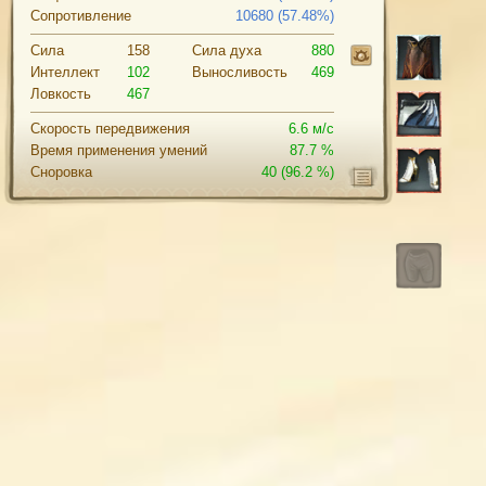
Сопротивление
10680 (57.48%)
Сила
158
Cила духа
880
Интеллект
102
Выносливость
469
Ловкость
467
Скорость передвижения
6.6 м/с
Время применения умений
87.7 %
Сноровка
40
(96.2 %)