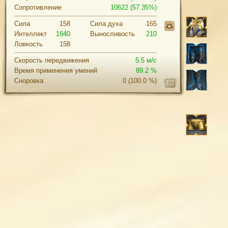
Сопротивление
10622 (57.35%)
Сила
158
Cила духа
165
Интеллект
1640
Выносливость
210
Ловкость
158
Скорость передвижения
5.5 м/с
Время применения умений
89.2 %
Сноровка
0
(100.0 %)