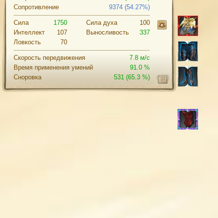
Сопротивление
9374 (54.27%)
Сила
1750
Cила духа
100
Интеллект
107
Выносливость
337
Ловкость
70
Скорость передвижения
7.8 м/с
Время применения умений
91.0 %
Сноровка
531
(65.3 %)