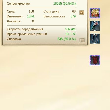
Сопротивление
18035 (69.54%)
Сила
158
Cила духа
68
Интеллект
1874
Выносливость
579
Ловкость
0
Скорость передвижения
5.6 м/с
Время применения умений
91.1 %
Сноровка
538
(65.0 %)