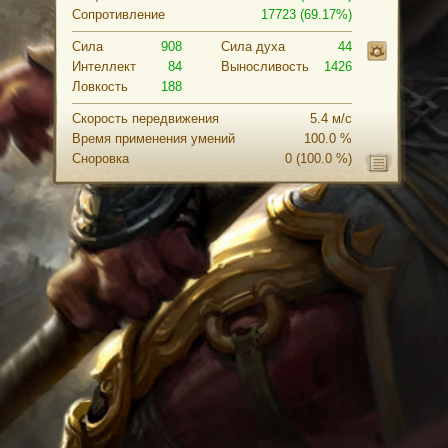
Сопротивление
17723 (69.17%)
Сила
908
Cила духа
44
Интеллект
84
Выносливость
1426
Ловкость
188
Скорость передвижения
5.4 м/с
Время применения умений
100.0 %
Сноровка
0
(100.0 %)