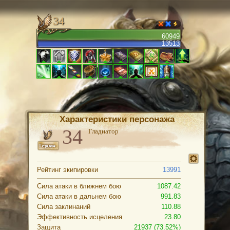
34
60949
13513
Характеристики персонажа
Гладиатор
Рейтинг экипировки
13991
Сила атаки в ближнем бою
1087.42
Сила атаки в дальнем бою
991.83
Сила заклинаний
110.88
Эффективность исцеления
23.80
Защита
21937 (73.52%)