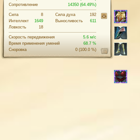
Сопротивление
14350 (64.49%)
Сила
8
Cила духа
192
Интеллект
1649
Выносливость
611
Ловкость
18
Скорость передвижения
5.6 м/с
Время применения умений
68.7 %
Сноровка
0
(100.0 %)