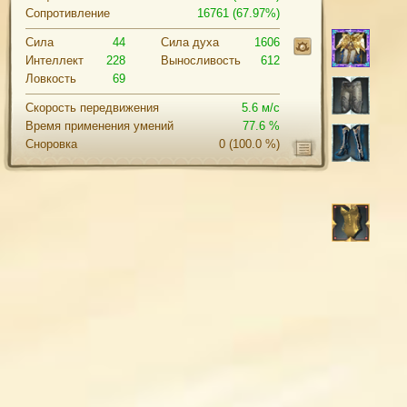
Сопротивление
16761 (67.97%)
Сила
44
Cила духа
1606
Интеллект
228
Выносливость
612
Ловкость
69
Скорость передвижения
5.6 м/с
Время применения умений
77.6 %
Сноровка
0
(100.0 %)