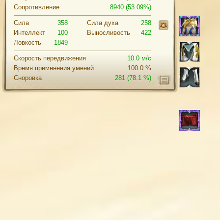
Сопротивление
8940 (53.09%)
Сила
358
Cила духа
258
Интеллект
100
Выносливость
422
Ловкость
1849
Скорость передвижения
10.0 м/с
Время применения умений
100.0 %
Сноровка
281
(78.1 %)