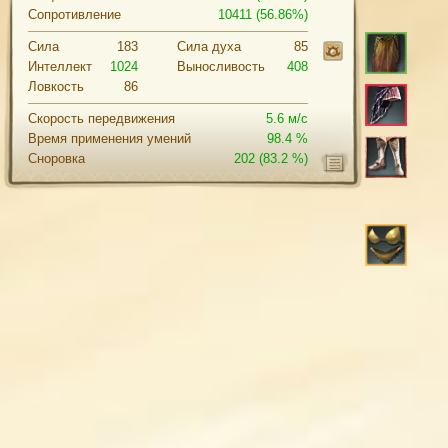
Сопротивление
10411 (56.86%)
Сила
183
Cила духа
85
Интеллект
1024
Выносливость
408
Ловкость
86
Скорость передвижения
5.6 м/с
Время применения умений
98.4 %
Сноровка
202
(83.2 %)