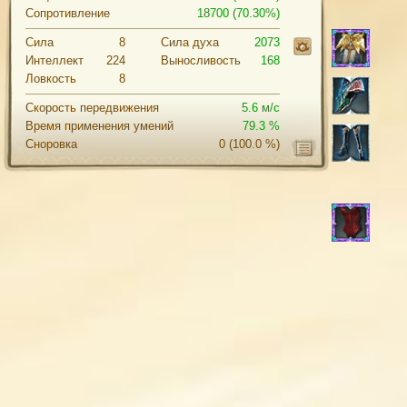
Сопротивление
18700 (70.30%)
Сила
8
Cила духа
2073
Интеллект
224
Выносливость
168
Ловкость
8
Скорость передвижения
5.6 м/с
Время применения умений
79.3 %
Сноровка
0
(100.0 %)