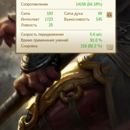
Сопротивление
14156 (64.18%)
Сила
183
Cила духа
89
Интеллект
1723
Выносливость
545
Ловкость
25
Скорость передвижения
5.6 м/с
Время применения умений
91.0 %
Сноровка
216
(82.2 %)