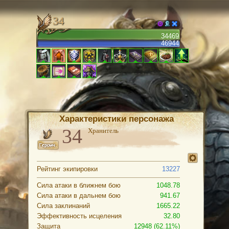
34
34469
46944
Характеристики персонажа
Хранитель
Рейтинг экипировки
13227
Сила атаки в ближнем бою
1048.78
Сила атаки в дальнем бою
941.67
Сила заклинаний
1665.22
Эффективность исцеления
32.80
Защита
12948 (62.11%)