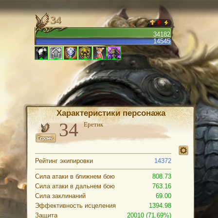
34
34182
14545
Характеристики персонажа
Еретик
Рейтинг экипировки
14372
Сила атаки в ближнем бою
808.73
Сила атаки в дальнем бою
763.16
Сила заклинаний
69.00
Эффективность исцеления
1394.98
Защита
20010 (71.69%)