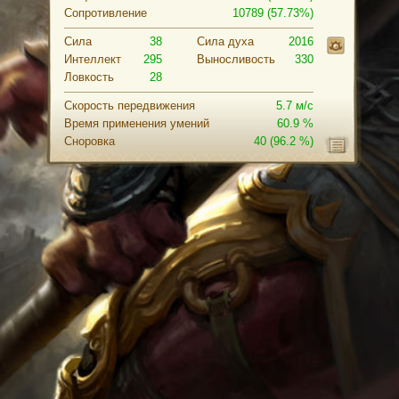
Сопротивление
10789 (57.73%)
Сила
38
Cила духа
2016
Интеллект
295
Выносливость
330
Ловкость
28
Скорость передвижения
5.7 м/с
Время применения умений
60.9 %
Сноровка
40
(96.2 %)