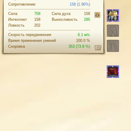
Сопротивление
158 (1.96%)
Сила
758
Cила духа
158
Интеллект
158
Выносливость
295
Ловкость
202
Скорость передвижения
6.1 м/с
Время применения умений
100.0 %
Сноровка
353
(73.9 %)