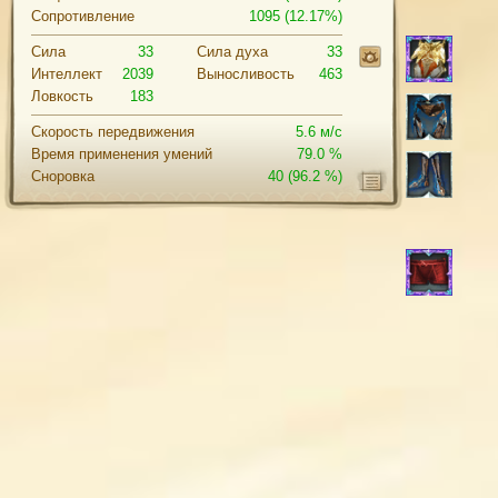
Сопротивление
1095 (12.17%)
Сила
33
Cила духа
33
Интеллект
2039
Выносливость
463
Ловкость
183
Скорость передвижения
5.6 м/с
Время применения умений
79.0 %
Сноровка
40
(96.2 %)