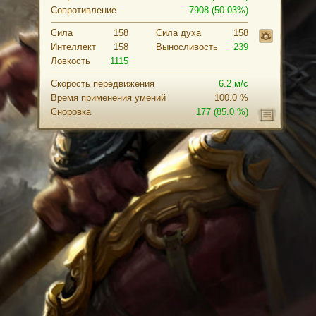
Сопротивление
7908 (50.03%)
Сила
158
Cила духа
158
Интеллект
158
Выносливость
239
Ловкость
1115
Скорость передвижения
6.2 м/с
Время применения умений
100.0 %
Сноровка
177
(85.0 %)