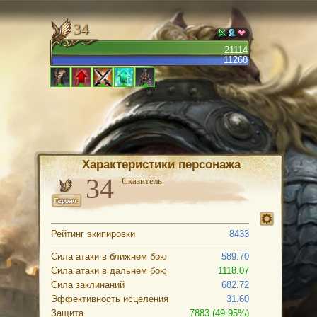
34
21114
11268
Характеристики персонажа
Сказитель
Рейтинг экипировки
8433
Сила атаки в ближнем бою
589.70
Сила атаки в дальнем бою
1118.07
Сила заклинаний
682.72
Эффективность исцеления
31.60
Защита
7883 (49.95%)