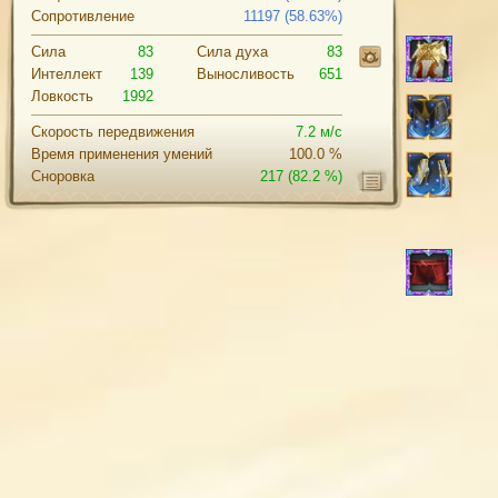
Сопротивление
11197 (58.63%)
Сила
83
Cила духа
83
Интеллект
139
Выносливость
651
Ловкость
1992
Скорость передвижения
7.2 м/с
Время применения умений
100.0 %
Сноровка
217
(82.2 %)