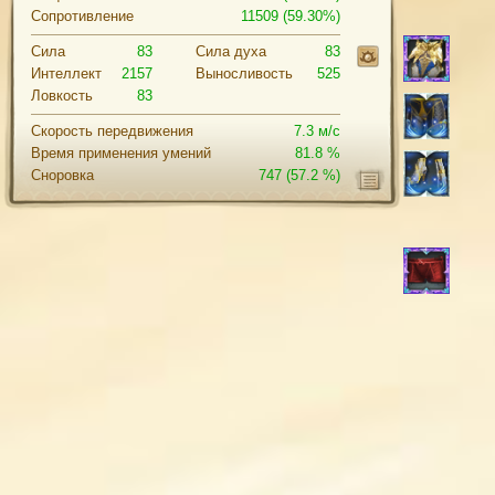
Сопротивление
11509 (59.30%)
Сила
83
Cила духа
83
Интеллект
2157
Выносливость
525
Ловкость
83
Скорость передвижения
7.3 м/с
Время применения умений
81.8 %
Сноровка
747
(57.2 %)