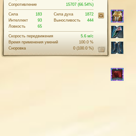
Сопротивление
15707 (66.54%)
Сила
183
Cила духа
1872
Интеллект
93
Выносливость
444
Ловкость
65
Скорость передвижения
5.6 м/с
Время применения умений
100.0 %
Сноровка
0
(100.0 %)