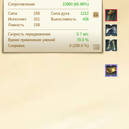
Сопротивление
15960 (66.89%)
Сила
158
Cила духа
1212
Интеллект
321
Выносливость
436
Ловкость
158
Скорость передвижения
5.7 м/с
Время применения умений
70.0 %
Сноровка
0
(100.0 %)