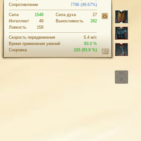
Сопротивление
7796 (49.67%)
Сила
1548
Cила духа
27
Интеллект
48
Выносливость
282
Ловкость
158
Скорость передвижения
5.4 м/с
Время применения умений
93.0 %
Сноровка
193
(83.8 %)