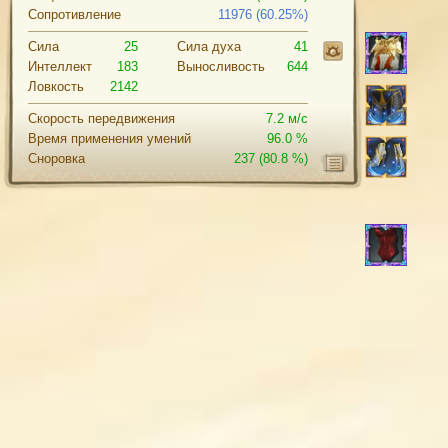
Сопротивление
11976 (60.25%)
Сила
25
Cила духа
41
Интеллект
183
Выносливость
644
Ловкость
2142
Скорость передвижения
7.2 м/с
Время применения умений
96.0 %
Сноровка
237
(80.8 %)