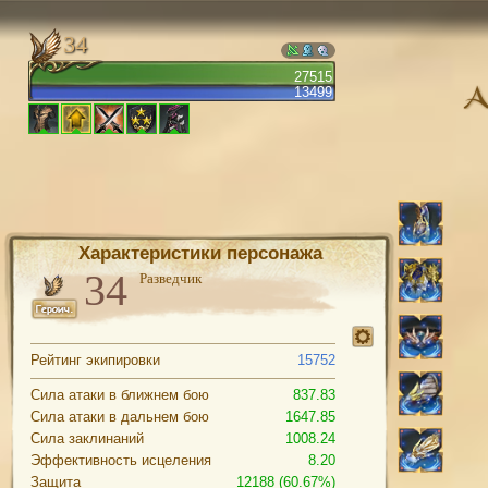
34
27515
13499
Характеристики персонажа
Разведчик
Рейтинг экипировки
15752
Сила атаки в ближнем бою
837.83
Сила атаки в дальнем бою
1647.85
Сила заклинаний
1008.24
Эффективность исцеления
8.20
Защита
12188 (60.67%)