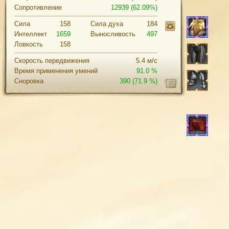
Сопротивление
12939 (62.09%)
Сила
158
Cила духа
184
Интеллект
1659
Выносливость
497
Ловкость
158
Скорость передвижения
5.4 м/с
Время применения умений
91.0 %
Сноровка
390
(71.9 %)