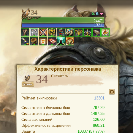
34
24471
13211
Характеристики персонажа
Сказитель
Рейтинг экипировки
13301
Сила атаки в ближнем бою
797.29
Сила атаки в дальнем бою
1487.35
Сила заклинаний
126.60
Эффективность исцеления
860.21
Защита
10807 (57.77%)