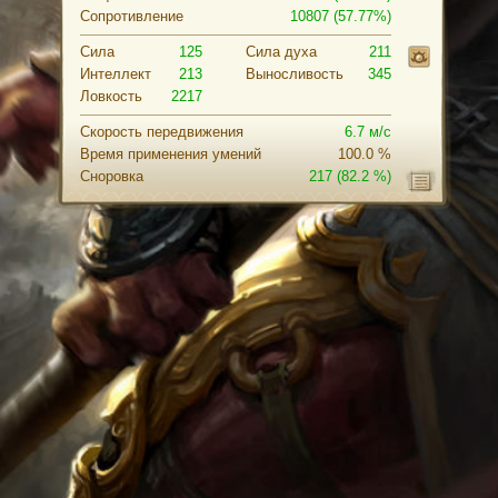
Сопротивление
10807 (57.77%)
Сила
125
Cила духа
211
Интеллект
213
Выносливость
345
Ловкость
2217
Скорость передвижения
6.7 м/с
Время применения умений
100.0 %
Сноровка
217
(82.2 %)