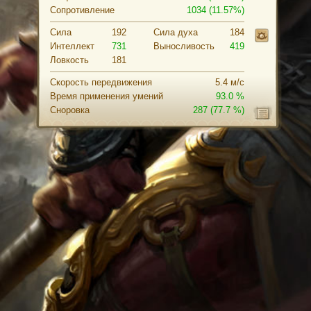
Сопротивление
1034 (11.57%)
Сила
192
Cила духа
184
Интеллект
731
Выносливость
419
Ловкость
181
Скорость передвижения
5.4 м/с
Время применения умений
93.0 %
Сноровка
287
(77.7 %)