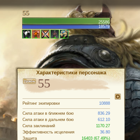
55
25586
18579
Характеристики персонажа
Рейтинг экипировки
10888
Сила атаки в ближнем бою
836.29
Сила атаки в дальнем бою
612.10
Сила заклинаний
1170.27
Эффективность исцеления
36.80
Защита
16403 (67.49%)