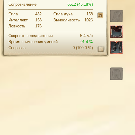
Сопротивление
6512 (45.18%)
Сила
482
Cила духа
158
Интеллект
158
Выносливость
1026
Ловкость
176
Скорость передвижения
5.4 м/с
Время применения умений
91.4 %
Сноровка
0
(100.0 %)