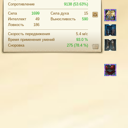
Сопротивление
9138 (53.63%)
Сила
1699
Cила духа
15
Интеллект
49
Выносливость
590
Ловкость
186
Скорость передвижения
5.4 м/с
Время применения умений
93.0 %
Сноровка
275
(78.4 %)